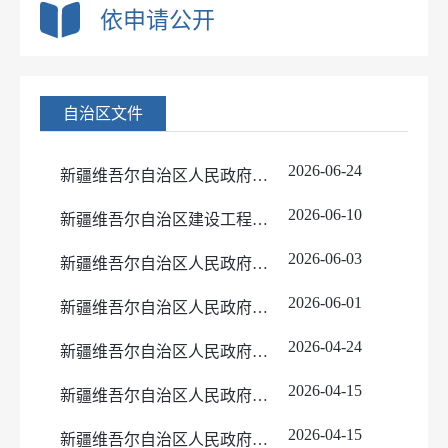
依申请公开
机构职能
政策解读
规划信息
自治区文件
政府工作报告
国民经济和社会发展规划
政府网站工作报表
国土空间及区域规划
2026-06-24
新疆维吾尔自治区人民政府办公厅关于印发《新疆维吾尔自治区粮食收购管理办法》的通知
财政预决算
专项规划
政府集中采购
2026-06-10
新疆维吾尔自治区建设工程造价管理办法
行政事业性收费
实施情况
2026-06-03
新疆维吾尔自治区人民政府办公厅关于印发《加快推进自治区营利性服务业高质量发展的若干措施（2026-2028年）》的通知
行政处罚和行政强制
目录标准
2026-06-01
新疆维吾尔自治区人民政府办公厅印发《关于推动经济稳中向好的若干措施》的通知
行政许可和其他对外管理服务信息
依据条件程序
人事信息
处罚/强制决定（线上）
依据条件程序
2026-04-24
新疆维吾尔自治区人民政府办公厅关于转发《新疆维吾尔自治区2026年度地质灾害防治方案》的通知
重大会议信息
处罚/强制决定（线下）
事项办理结果（线上）
人事任免
2026-04-15
新疆维吾尔自治区人民政府关于下达自治区“十五五”期间年森林采伐限额的通知
重大决策预公开
事项办理结果（线下）
公务员招考
2026-04-15
建议提案
新疆维吾尔自治区人民政府关于下达自治区“十五五”期间年森林采伐限额的通知