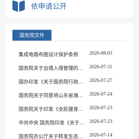
依申请公开
机构职能
政策解读
规划信息
国务院文件
政府工作报告
国民经济和社会发展规划
政府网站工作报表
国土空间及区域规划
2026-08-03
集成电路布图设计保护条例
财政预决算
专项规划
政府集中采购
2026-07-31
国务院关于出境入境管理的规定
行政事业性收费
实施情况
2026-07-27
国办印发《关于国务院行政复议案件处理程序的若干规定》的通知
行政处罚和行政强制
目录标准
2026-07-24
国务院关于同意将山东省潍坊市列为国家历史文化名城的批复
行政许可和其他对外管理服务信息
依据条件程序
人事信息
处罚/强制决定（线上）
依据条件程序
2026-07-23
国务院关于印发《全民健身计划（2026—2030年）》的通知
重大会议信息
处罚/强制决定（线下）
事项办理结果（线上）
人事任免
2026-07-23
中共中央 国务院印发《关于加强新时代社会工作的意见》
重大决策预公开
事项办理结果（线下）
公务员招考
2026-07-14
建议提案
国务院办公厅关于转发生态环境部等部门《群众身边水体保护治理行动方案》的通知