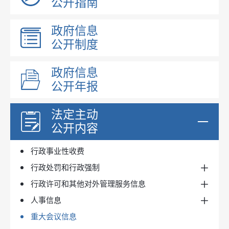
公开指南
昌吉州文件
政府领导
政府信息
玛纳斯县文件
机构职能
公开制度
政府规章
政策解读
政府文件
规划信息
政府信息
政府办文件
公开年报
政府工作报告
国民经济和社会发展规划
行政规范性文件
政府网站工作报表
国土空间及区域规划
法定主动
财政预决算
专项规划
公开内容
政府集中采购
行政事业性收费
实施情况
行政处罚和行政强制
目录标准
行政许可和其他对外管理服务信息
依据条件程序
人事信息
处罚/强制决定（线上）
依据条件程序
重大会议信息
处罚/强制决定（线下）
事项办理结果（线上）
人事任免