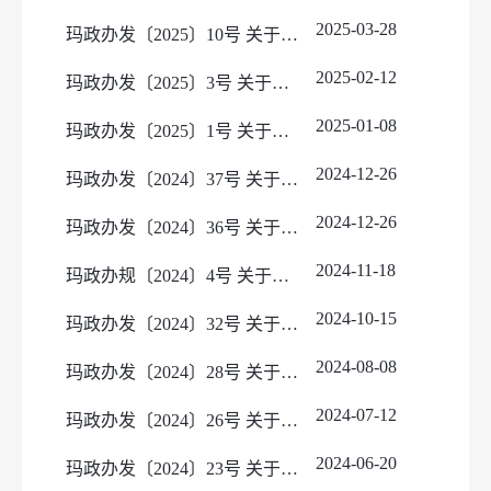
人事信息
处罚/强制决定（线上）
依据条件程序
2025-03-28
玛政办发〔2025〕10号 关于印发《玛纳斯县2025年度国有建设用地、宅基地、保障性住房用地供应计划》的通知
重大会议信息
处罚/强制决定（线下）
事项办理结果（线上）
人事任免
2025-02-12
玛政办发〔2025〕3号 关于印发《玛纳斯县2025年重大民生实事项目实施方案》的通知
重大决策预公开
事项办理结果（线下）
公务员招考
2025-01-08
建议提案
玛政办发〔2025〕1号 关于做好农村唯一住房抗震加固补助资金发放工作的通知
基层政务公开事项标准目录
人大建议
2024-12-26
玛政办发〔2024〕37号 关于印发《玛纳斯县2025年用水总量控制工作方案》的通知
重点领域信息公开
政协提案
2024-12-26
玛政办发〔2024〕36号 关于印发《玛纳斯县气象灾害应急预案》的通知
权力事项清单
双随机、一公开
2024-11-18
玛政办规〔2024〕4号 关于印发《玛纳斯县农村供水管理实施细则》的通知
涉企收费
2024-10-15
玛政办发〔2024〕32号 关于印发《玛纳斯县房地产交易参考价格方案》的通知
2024-08-08
玛政办发〔2024〕28号 关于印发《玛纳斯县煤田灭火工作实施方案》的通知
2024-07-12
玛政办发〔2024〕26号 关于印发《玛纳斯县2024年地质灾害防治方案》的通知
2024-06-20
玛政办发〔2024〕23号 关于印发《玛纳斯县房屋建筑和市政基础设施工程建设项目招投标“评定分离”试点工作实施方案》的通知