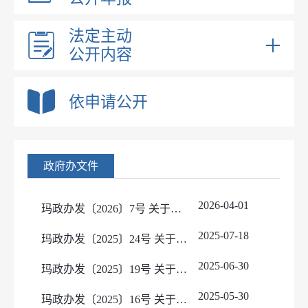
法定主动
公开内容
政府领导
依申请公开
机构职能
政策解读
规划信息
政府办文件
政府工作报告
国民经济和社会发展规划
政府网站工作报表
国土空间及区域规划
2026-04-01
玛政办发〔2026〕7号 关于印发《玛纳斯县2026年度国有建设用地、宅基地、保障性住房用地供应计划》的通知
财政预决算
专项规划
政府集中采购
2025-07-18
玛政办发〔2025〕24号 关于印发《玛纳斯县更新新能源巡游出租车补贴方案》的通知
行政事业性收费
实施情况
2025-06-30
玛政办发〔2025〕19号 关于转发《玛纳斯县2025年地质灾害防治方案》的通知
行政处罚和行政强制
目录标准
2025-05-30
玛政办发〔2025〕16号 关于印发《玛纳斯县耕地保护网格化监督管理工作实施 方案》的通知
行政许可和其他对外管理服务信息
依据条件程序