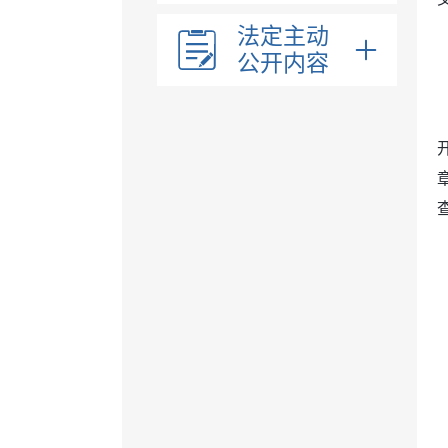
法定主动
公开内容
部门领导
部门职能
内设机构
医疗卫生
执行法规条例
行政执法
文件
法治政府报告