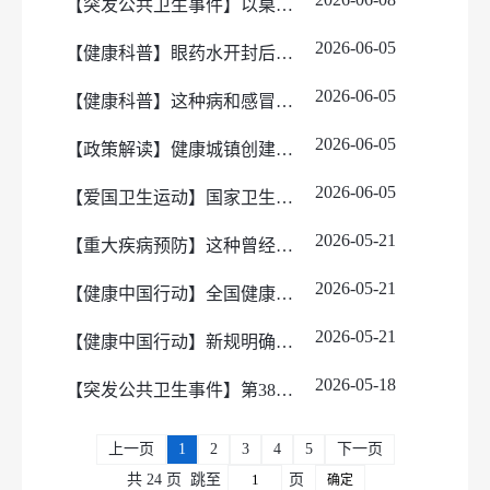
【突发公共卫生事件】以桌面推演砺精兵 筑牢传染病防控安全线 — 玛纳斯县疾控中心（卫生监督所）组织开展猴痘疫情应急处置桌面推演
2026-06-05
【健康科普】眼药水开封后超过这个时间，就不要再用了，没过保质期也不行！
2026-06-05
【健康科普】这种病和感冒很像，但严重可致心衰，别不当回事！
2026-06-05
【政策解读】健康城镇创建中的控烟内容和要求
2026-06-05
【爱国卫生运动】国家卫生健康委党组书记、主任雷海潮：开展爱国卫生运动加快建设健康中国
2026-05-21
【重大疾病预防】这种曾经很严重的传染病在我国已经“隐身”，但是在国外正在悄悄反扑！
2026-05-21
【健康中国行动】全国健康城镇创建将以暗访形式考察控烟情况
2026-05-21
【健康中国行动】新规明确！新疆这些场所全面禁烟（含电子烟），所有人请遵守
2026-05-18
【突发公共卫生事件】第38个爱国卫生宣传月收官！玛纳斯县这波“硬核”操作，筑牢健康“防火墙”
上一页
1
2
3
4
5
下一页
共 24 页
跳至
页
确定