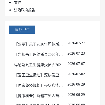
文件
法治政府报告
医疗卫生
2026-07-27
【公示】关于2026年玛纳斯县“凤城聚贤”高层次医疗人才拟引进人员的公示
2026-07-23
【告知书】玛纳斯县2026年育儿补贴申领告知书
2026-07-07
玛纳斯县卫生健康委员会2026年上半年工作开展情况
2026-07-02
【爱国卫生运动】深耕爱卫提质行动 赋能健康机关建设
2026-06-29
【国家免疫规划】带状疱疹疼起来很“要命”，如针扎，似火烧！1个方法有效预防
2026-06-29
【健康科普】新疆常见人畜共患病及日常防控科普宣传
2026-06-08