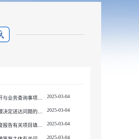
2025-03-04
国务院办公厅政府信息与政务公开办公室关于明确政府信息公开与业务查询事项界限的解释 国办公开办函〔2016〕206号
2025-03-04
国务院办公厅政府信息与政务公开办公室关于政府信息公开处理决定送达问题的解释 国办公开办函〔2016〕235号
2025-03-04
国务院办公厅政府信息与政务公开办公室关于政府信息公开年度报告有关项目填报问题的解释 国办公开办函〔2016〕201号
2025-03-04
国务院办公厅政府信息与政务公开办公室关于政府信息公开申请答复主体有关问题的解释 国办公开办函〔2014〕67号