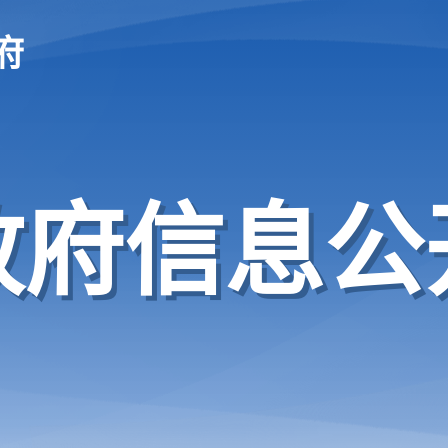
府
政府信息公