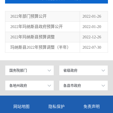
2022年部门预算公开
2022-01-26
2022年玛纳斯县政府预算公开
2022-01-20
2022年玛纳斯县预算调整
2022-12-26
玛纳斯县2022年预算调整（半年）
2022-07-30
国务院部门
省级政府
公安部
北京
工业和信息化部
上海
各地州政府
各县市政府
乌鲁木齐市
昌吉市
科学技术部
广东
伊犁哈萨克自治州
阜康市
网站地图
隐私保护
免责声明
教育部
天津
塔城地区
玛纳斯县