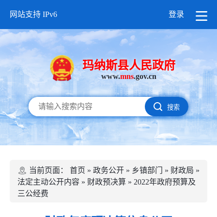
网站支持 IPv6
登录
玛纳斯县人民政府
www.
mns
.gov.cn
搜索
当前页面：
首页
»
政务公开
»
乡镇部门
»
财政局
»
法定主动公开内容
»
财政预决算
»
2022年政府预算及
三公经费