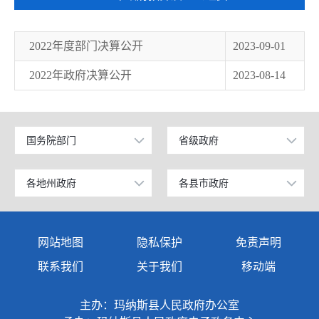
2022年度部门决算公开
2023-09-01
2022年政府决算公开
2023-08-14
国务院部门
省级政府
公安部
北京
工业和信息化部
上海
各地州政府
各县市政府
乌鲁木齐市
昌吉市
科学技术部
广东
伊犁哈萨克自治州
阜康市
网站地图
隐私保护
免责声明
教育部
天津
塔城地区
玛纳斯县
联系我们
关于我们
移动端
国家发展和改革委员会
江苏
阿勒泰地区
呼图壁县
主办：玛纳斯县人民政府办公室
国防部
山东
博尔塔拉蒙古自治州
吉木萨尔县