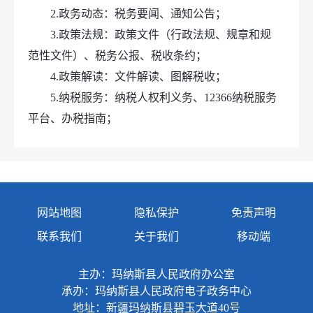
2.政务动态：税务要闻、通知公告；
3.政策法规：政策文件（行政法规、规章和规
范性文件）、税务公报、税收条约；
4.政策解读：文件解读、图解税收；
5.纳税服务：纳税人权利义务、12366纳税服务
平台、办税指南；
6.行政执法：权责清单、税收执法信息、重大
税收违法案件、“双随机、一公开”；
7.税收统计：税收统计；
8.自身建设：人事信息、财政信息、政府采
网站地图
隐私保护
免责声明
购；
联系我们
关于我们
移动端
9.政府信息公开：政府信息公开规定、指南、
依申请公开、政府信息公开年度报告；
主办：玛纳斯县人民政府办公室
10.建议提案复文公开：全国人大建议复文公
承办：玛纳斯县人民政府电子政务中心
开、全国政协提案复文公开；
地址：新疆玛纳斯县碧玉大道40号