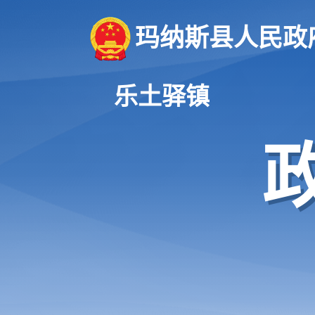
玛纳斯县人民政
乐土驿镇