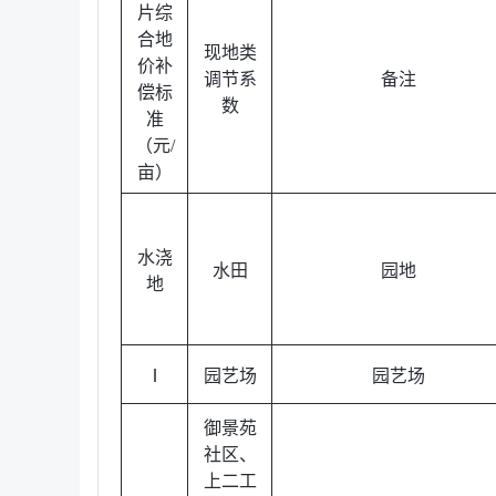
片综
合地
现地类
价补
调节系
备注
偿标
数
准
（元/
亩）
水浇
水田
园地
地
Ⅰ
园艺场
园艺场
御景苑
社区、
上二工