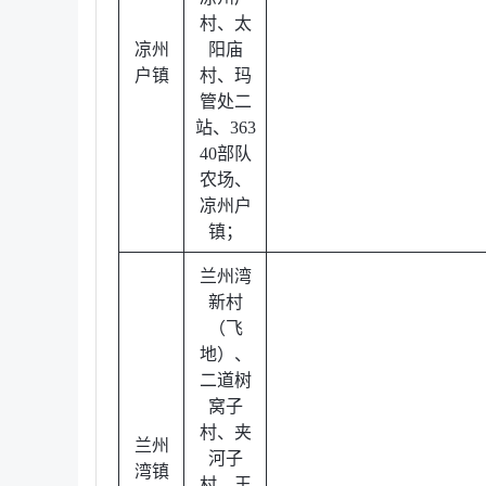
村、太
凉州
阳庙
户镇
村、玛
管处二
站、363
40部队
农场、
凉州户
镇；
兰州湾
新村
（飞
地）、
二道树
窝子
村、夹
兰州
河子
湾镇
村、王