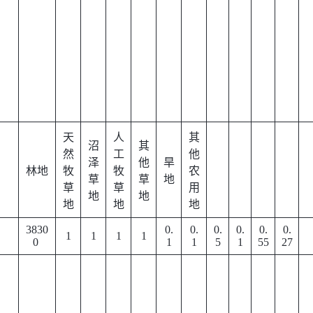
天
人
其
沼
其
然
工
他
泽
他
旱
林地
牧
牧
农
草
草
地
草
草
用
地
地
地
地
地
3830
0.
0.
0.
0.
0.
0.
1
1
1
1
0
1
1
5
1
55
27