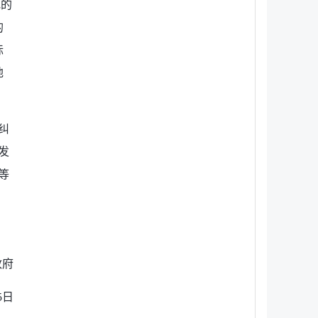
地的
的
标
地
纠
发
等
府
日