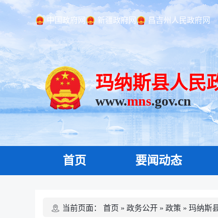
中国政府网
新疆政府网
昌吉州人民政府网
玛纳斯县人民
www.
mns
.gov.cn
首页
要闻动态
当前页面：
首页
»
政务公开
»
政策
»
玛纳斯