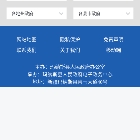
工业和信息化部
上海
各地州政府
各县市政府
乌鲁木齐市
昌吉市
科学技术部
广东
伊犁哈萨克自治州
阜康市
网站地图
隐私保护
免责声明
教育部
天津
塔城地区
玛纳斯县
联系我们
关于我们
移动端
国家发展和改革委员会
江苏
阿勒泰地区
呼图壁县
主办：玛纳斯县人民政府办公室
国防部
山东
博尔塔拉蒙古自治州
吉木萨尔县
承办：玛纳斯县人民政府电子政务中心
外交部
浙江
地址：新疆玛纳斯县碧玉大道40号
克拉玛依市
奇台县
民政部
安徽
巴音郭楞蒙古自治州
木垒哈萨克自治县
司法部
福建
阿克苏地区
新疆准东国家经济技术开发区
财政部
江西
克孜勒苏柯尔克孜自治州
昌吉国家高新技术产业开发区
政府网站标识码：6523240004
人力资源和社会保障部
重庆
新公网安备：65232402000013号