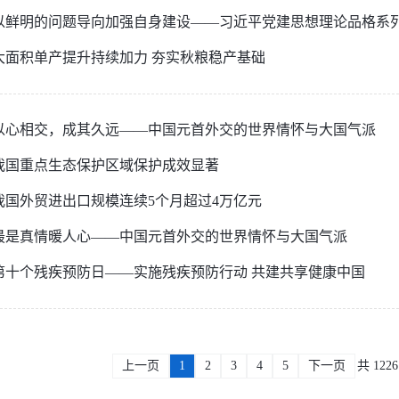
以鲜明的问题导向加强自身建设——习近平党建思想理论品格系
大面积单产提升持续加力 夯实秋粮稳产基础
以心相交，成其久远——中国元首外交的世界情怀与大国气派
我国重点生态保护区域保护成效显著
我国外贸进出口规模连续5个月超过4万亿元
最是真情暖人心——中国元首外交的世界情怀与大国气派
第十个残疾预防日——实施残疾预防行动 共建共享健康中国
上一页
1
2
3
4
5
下一页
共 122