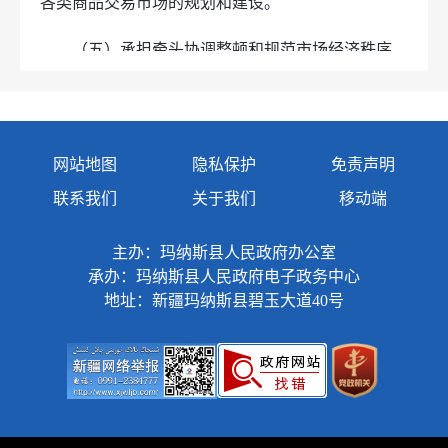
各类商品交易市场的规划和建设。
（五）承担牵头协调整顿和规范市场经济秩序
工作的责任。拟订玛纳斯县规范市场运行、流通秩
序的政策，推动商务领域信用建设，指导商业信用
销售；建立市场诚信公共服务平台，按有关规定对
网站地图
隐私保护
免责声明
酒类流通、再生资源流通等特殊流通行业进行监督
联系我们
关于我们
移动端
管理。
主办：玛纳斯县人民政府办公室
（六）承担组织实施重要消费品市场调控和重
承办：玛纳斯县人民政府电子政务中心
要生产资料流通管理的责任，负责建立健全生活必
地址：新疆玛纳斯县碧玉大道40号
需品市场供应应急管理机制，监测分析市场运行、
商品供应状况，调查分析商品价格信息并进行预测
预警和信息引导；按分工负责重要消费品储备管理
和市场调控工作；按有关规定对成品油流通环节进