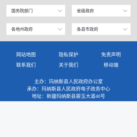
国务院部门
省级政府
公安部
北京
工业和信息化部
上海
各地州政府
各县市政府
乌鲁木齐市
昌吉市
科学技术部
广东
伊犁哈萨克自治州
阜康市
网站地图
隐私保护
免责声明
教育部
天津
塔城地区
玛纳斯县
联系我们
关于我们
移动端
国家发展和改革委员会
江苏
阿勒泰地区
呼图壁县
主办：玛纳斯县人民政府办公室
国防部
山东
博尔塔拉蒙古自治州
吉木萨尔县
承办：玛纳斯县人民政府电子政务中心
外交部
浙江
地址：新疆玛纳斯县碧玉大道40号
克拉玛依市
奇台县
民政部
安徽
巴音郭楞蒙古自治州
木垒哈萨克自治县
司法部
福建
阿克苏地区
新疆准东国家经济技术开发区
财政部
江西