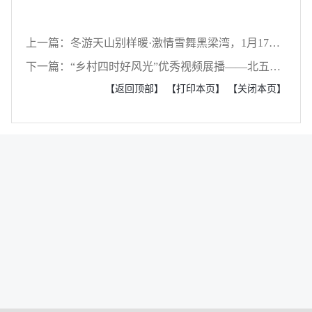
上一篇：冬游天山别样暖·激情雪舞黑梁湾，1月17日“热”雪黑梁湾，激情开板
下一篇：“乡村四时好风光”优秀视频展播——北五岔镇
【返回顶部】
【打印本页】
【关闭本页】