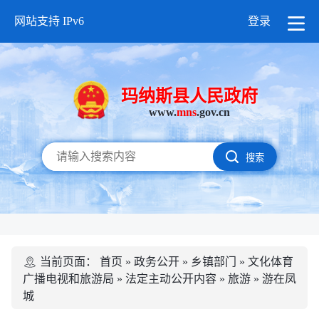
网站支持 IPv6
登录
玛纳斯县人民政府
www.
mns
.gov.cn
搜索
当前页面：
首页
»
政务公开
»
乡镇部门
»
文化体育
广播电视和旅游局
»
法定主动公开内容
»
旅游
»
游在凤
城