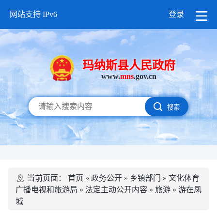
网站支持 IPv6
登录
玛纳斯县人民政府
www.
mns
.gov.cn
搜索
当前页面：
首页
»
政务公开
»
乡镇部门
»
文化体育
广播电视和旅游局
»
法定主动公开内容
»
旅游
»
游在凤
城