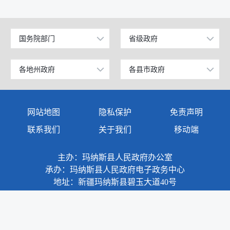
国务院部门
省级政府
公安部
北京
工业和信息化部
上海
各地州政府
各县市政府
乌鲁木齐市
昌吉市
科学技术部
广东
伊犁哈萨克自治州
阜康市
网站地图
隐私保护
免责声明
教育部
天津
塔城地区
玛纳斯县
联系我们
关于我们
移动端
国家发展和改革委员会
江苏
阿勒泰地区
呼图壁县
主办：玛纳斯县人民政府办公室
国防部
山东
博尔塔拉蒙古自治州
吉木萨尔县
承办：玛纳斯县人民政府电子政务中心
外交部
浙江
地址：新疆玛纳斯县碧玉大道40号
克拉玛依市
奇台县
民政部
安徽
巴音郭楞蒙古自治州
木垒哈萨克自治县
司法部
福建