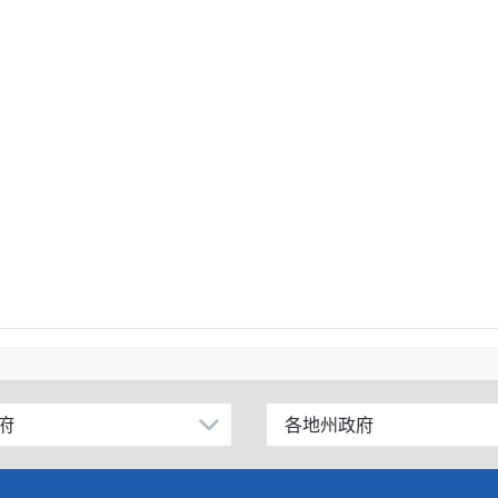
府
各地州政府
乌鲁木齐市
伊犁哈萨克自治州