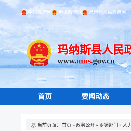
中国政府网
新疆政府网
昌吉州人民政府网
玛纳斯县人民
www.
mns
.gov.cn
首页
要闻动态
当前页面：
首页
»
政务公开
»
乡镇部门
»
人