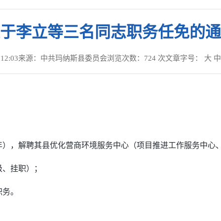
于李立等三名同志职务任免的通
12:03
来源：中共玛纳斯县委员会
浏览次数：
724
次
文章字号：
大
中
），解聘其县优化营商环境服务中心（项目推进工作服务中心、
、挂职）；
职务。