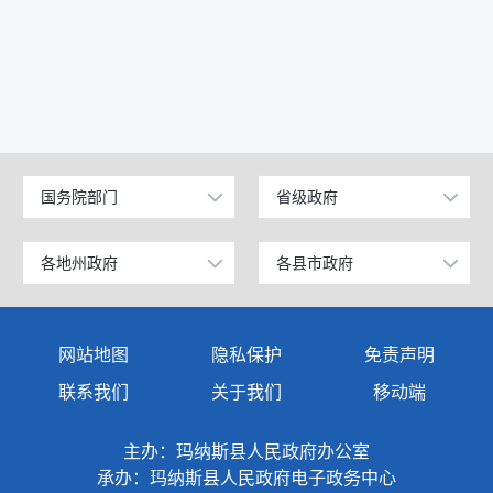
国务院部门
省级政府
公安部
北京
工业和信息化部
上海
各地州政府
各县市政府
乌鲁木齐市
昌吉市
科学技术部
广东
伊犁哈萨克自治州
阜康市
网站地图
隐私保护
免责声明
教育部
天津
塔城地区
玛纳斯县
联系我们
关于我们
移动端
国家发展和改革委员会
江苏
阿勒泰地区
呼图壁县
主办：玛纳斯县人民政府办公室
国防部
山东
博尔塔拉蒙古自治州
吉木萨尔县
承办：玛纳斯县人民政府电子政务中心