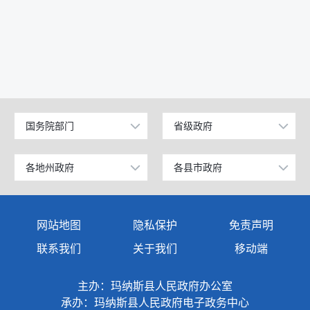
国务院部门
省级政府
公安部
北京
工业和信息化部
上海
各地州政府
各县市政府
乌鲁木齐市
昌吉市
科学技术部
广东
伊犁哈萨克自治州
阜康市
网站地图
隐私保护
免责声明
教育部
天津
塔城地区
玛纳斯县
联系我们
关于我们
移动端
国家发展和改革委员会
江苏
阿勒泰地区
呼图壁县
主办：玛纳斯县人民政府办公室
国防部
山东
博尔塔拉蒙古自治州
吉木萨尔县
承办：玛纳斯县人民政府电子政务中心