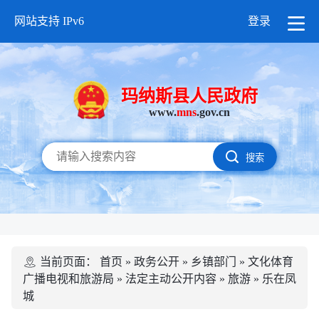
网站支持 IPv6
登录
玛纳斯县人民政府
www.
mns
.gov.cn
搜索
当前页面：
首页
»
政务公开
»
乡镇部门
»
文化体育
广播电视和旅游局
»
法定主动公开内容
»
旅游
»
乐在凤
城