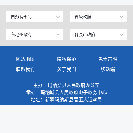
国务院部门
省级政府
公安部
北京
工业和信息化部
上海
各地州政府
各县市政府
乌鲁木齐市
昌吉市
科学技术部
广东
伊犁哈萨克自治州
阜康市
网站地图
隐私保护
免责声明
教育部
天津
塔城地区
玛纳斯县
联系我们
关于我们
移动端
国家发展和改革委员会
江苏
阿勒泰地区
呼图壁县
主办：玛纳斯县人民政府办公室
国防部
山东
博尔塔拉蒙古自治州
吉木萨尔县
承办：玛纳斯县人民政府电子政务中心
外交部
浙江
地址：新疆玛纳斯县碧玉大道40号
克拉玛依市
奇台县
民政部
安徽
巴音郭楞蒙古自治州
木垒哈萨克自治县
司法部
福建
阿克苏地区
新疆准东国家经济技术开发区